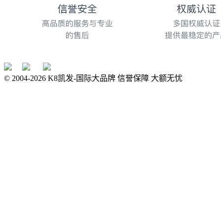
© 2004-
2026
K8凯发-国际大品牌 信誉保障 大额无忧