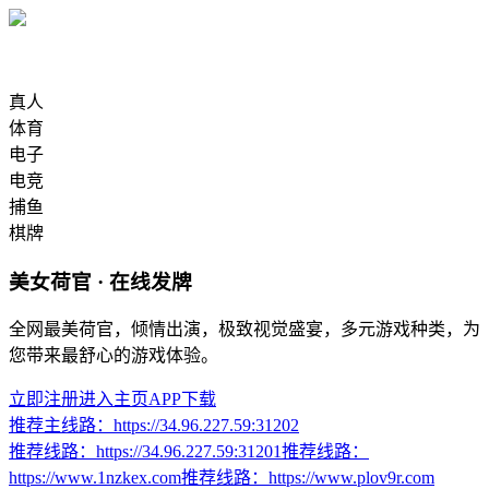
真人
体育
电子
电竞
捕鱼
棋牌
美女荷官 · 在线发牌
全网最美荷官，倾情出演，极致视觉盛宴，多元游戏种类，为
您带来最舒心的游戏体验。
立即注册
进入主页
APP下载
推荐主线路：
https://34.96.227.59:31202
推荐线路：
https://34.96.227.59:31201
推荐线路：
https://www.1nzkex.com
推荐线路：
https://www.plov9r.com