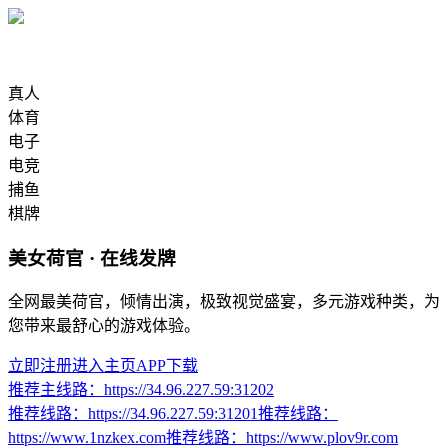
真人
体育
电子
电竞
捕鱼
棋牌
美女荷官 · 在线发牌
全网最美荷官，倾情出演，极致视觉盛宴，多元游戏种类，为
您带来最舒心的游戏体验。
立即注册
进入主页
APP下载
推荐主线路：
https://34.96.227.59:31202
推荐线路：
https://34.96.227.59:31201
推荐线路：
https://www.1nzkex.com
推荐线路：
https://www.plov9r.com