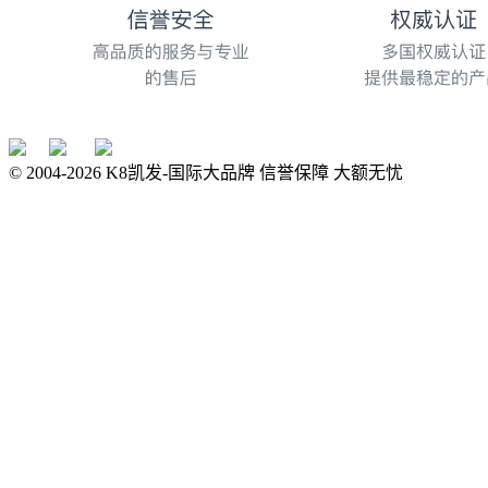
© 2004-
2026
K8凯发-国际大品牌 信誉保障 大额无忧