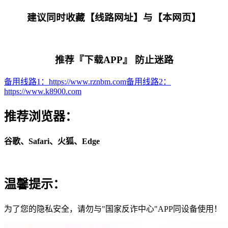
建议同时收藏【线路网址】与【本网页】
推荐『下载APP』 防止迷路
备用线路
1
：
https://www.rznbm.com
备用线路
2
：
https://www.k8900.com
推荐浏览器：
谷歌、Safari、火狐、Edge
温馨提示：
为了您的隐私安全，请勿与"国家反诈中心"APP同设备使用！