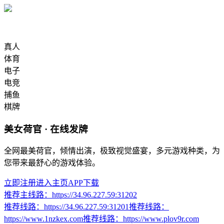
真人
体育
电子
电竞
捕鱼
棋牌
美女荷官 · 在线发牌
全网最美荷官，倾情出演，极致视觉盛宴，多元游戏种类，为
您带来最舒心的游戏体验。
立即注册
进入主页
APP下载
推荐主线路：
https://34.96.227.59:31202
推荐线路：
https://34.96.227.59:31201
推荐线路：
https://www.1nzkex.com
推荐线路：
https://www.plov9r.com