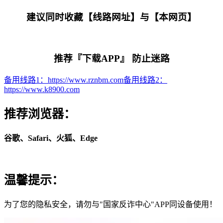
建议同时收藏【线路网址】与【本网页】
推荐『下载APP』 防止迷路
备用线路
1
：
https://www.rznbm.com
备用线路
2
：
https://www.k8900.com
推荐浏览器：
谷歌、Safari、火狐、Edge
温馨提示：
为了您的隐私安全，请勿与"国家反诈中心"APP同设备使用！