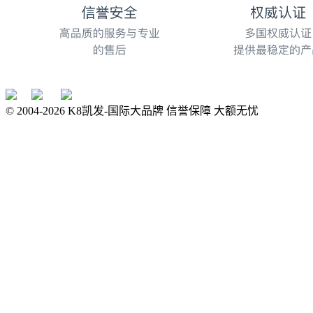
© 2004-
2026
K8凯发-国际大品牌 信誉保障 大额无忧