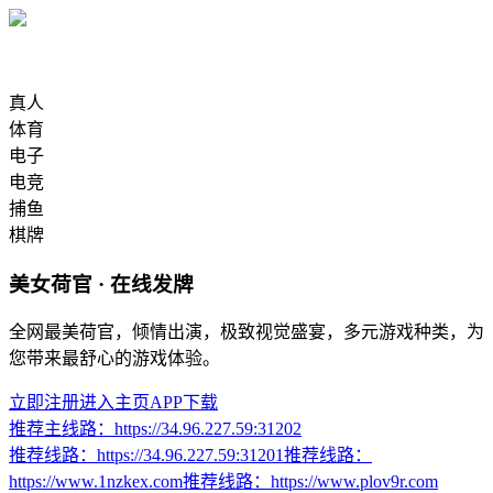
真人
体育
电子
电竞
捕鱼
棋牌
美女荷官 · 在线发牌
全网最美荷官，倾情出演，极致视觉盛宴，多元游戏种类，为
您带来最舒心的游戏体验。
立即注册
进入主页
APP下载
推荐主线路：
https://34.96.227.59:31202
推荐线路：
https://34.96.227.59:31201
推荐线路：
https://www.1nzkex.com
推荐线路：
https://www.plov9r.com