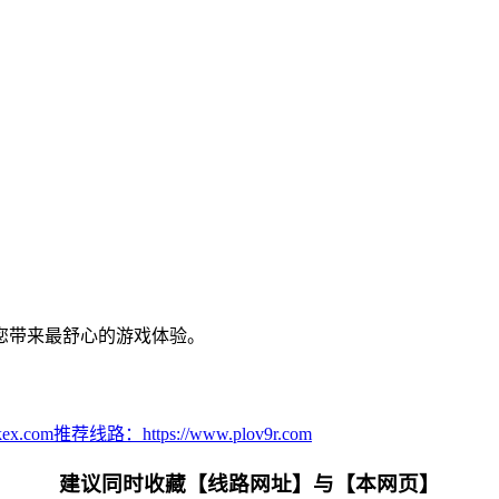
您带来最舒心的游戏体验。
kex.com
推荐线路：
https://www.plov9r.com
建议同时收藏【线路网址】与【本网页】