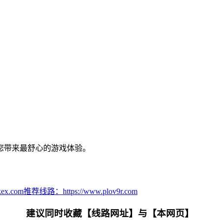
您带来最舒心的游戏体验。
kex.com
推荐线路：
https://www.plov9r.com
建议同时收藏【线路网址】与【本网页】