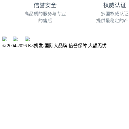
© 2004-
2026
K8凯发-国际大品牌 信誉保障 大额无忧