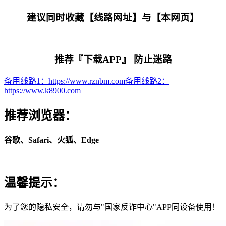
建议同时收藏【线路网址】与【本网页】
推荐『下载APP』 防止迷路
备用线路
1
：
https://www.rznbm.com
备用线路
2
：
https://www.k8900.com
推荐浏览器：
谷歌、Safari、火狐、Edge
温馨提示：
为了您的隐私安全，请勿与"国家反诈中心"APP同设备使用！