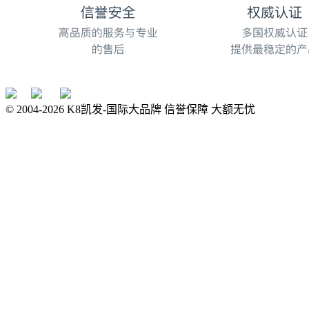
© 2004-
2026
K8凯发-国际大品牌 信誉保障 大额无忧