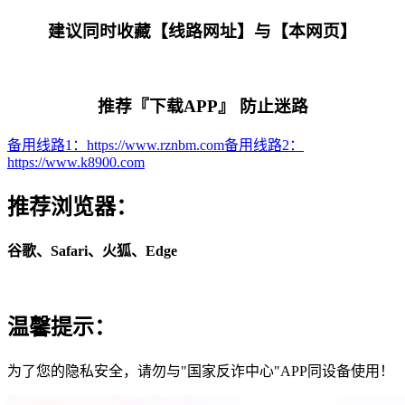
建议同时收藏【线路网址】与【本网页】
推荐『下载APP』 防止迷路
备用线路
1
：
https://www.rznbm.com
备用线路
2
：
https://www.k8900.com
推荐浏览器：
谷歌、Safari、火狐、Edge
温馨提示：
为了您的隐私安全，请勿与"国家反诈中心"APP同设备使用！