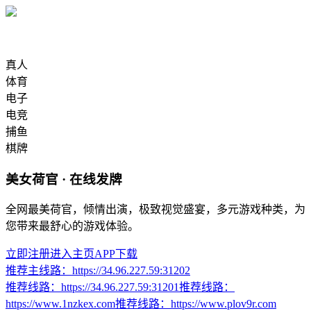
真人
体育
电子
电竞
捕鱼
棋牌
美女荷官 · 在线发牌
全网最美荷官，倾情出演，极致视觉盛宴，多元游戏种类，为
您带来最舒心的游戏体验。
立即注册
进入主页
APP下载
推荐主线路：
https://34.96.227.59:31202
推荐线路：
https://34.96.227.59:31201
推荐线路：
https://www.1nzkex.com
推荐线路：
https://www.plov9r.com