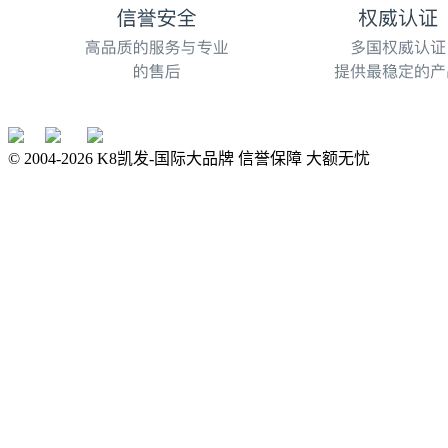
© 2004-
2026
K8凯发-国际大品牌 信誉保障 大额无忧