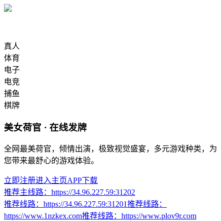
真人
体育
电子
电竞
捕鱼
棋牌
美女荷官 · 在线发牌
全网最美荷官，倾情出演，极致视觉盛宴，多元游戏种类，为
您带来最舒心的游戏体验。
立即注册
进入主页
APP下载
推荐主线路：
https://34.96.227.59:31202
推荐线路：
https://34.96.227.59:31201
推荐线路：
https://www.1nzkex.com
推荐线路：
https://www.plov9r.com