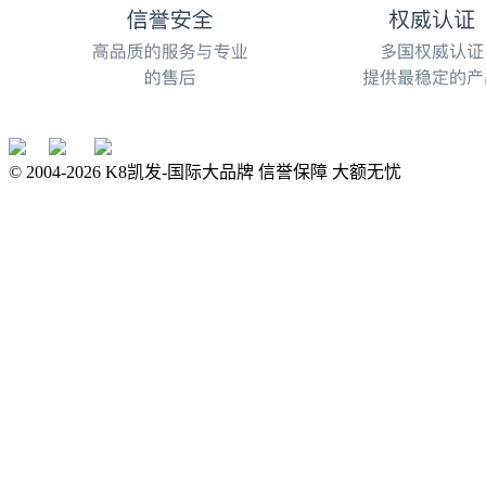
© 2004-
2026
K8凯发-国际大品牌 信誉保障 大额无忧