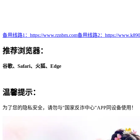
备用线路
1
：
https://www.rznbm.com
备用线路
2
：
https://www.k89
推荐浏览器：
谷歌、Safari、火狐、Edge
温馨提示：
为了您的隐私安全，请勿与"国家反诈中心"APP同设备使用！