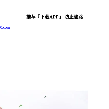
推荐『下载APP』 防止迷路
00.com