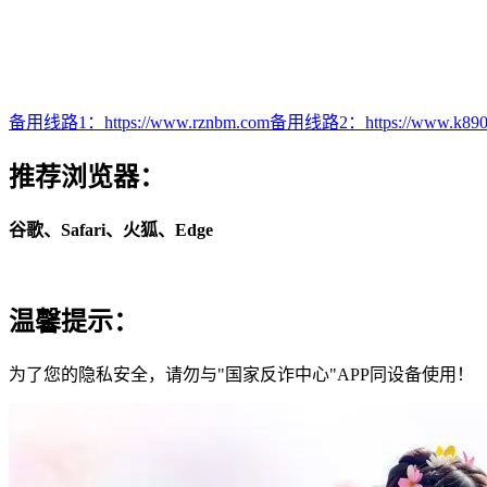
备用线路
1
：
https://www.rznbm.com
备用线路
2
：
https://www.k89
推荐浏览器：
谷歌、Safari、火狐、Edge
温馨提示：
为了您的隐私安全，请勿与"国家反诈中心"APP同设备使用！