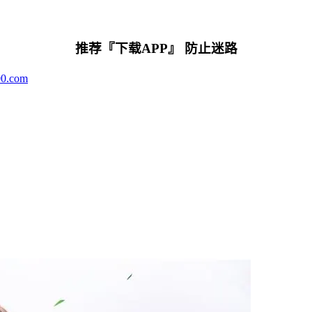
推荐『下载APP』 防止迷路
00.com