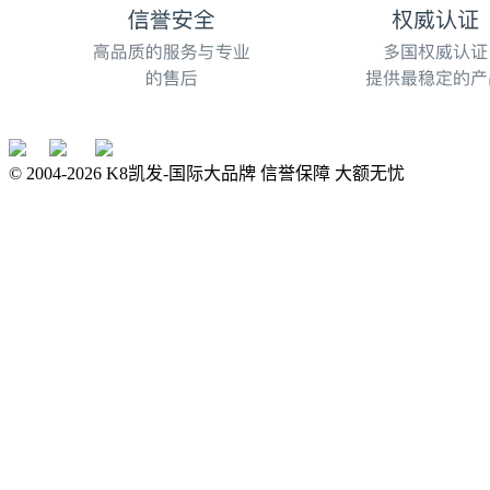
© 2004-
2026
K8凯发-国际大品牌 信誉保障 大额无忧