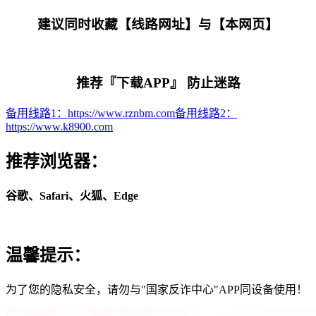
建议同时收藏【线路网址】与【本网页】
推荐『下载APP』 防止迷路
备用线路
1
：
https://www.rznbm.com
备用线路
2
：
https://www.k8900.com
推荐浏览器：
谷歌、Safari、火狐、Edge
温馨提示：
为了您的隐私安全，请勿与"国家反诈中心"APP同设备使用！