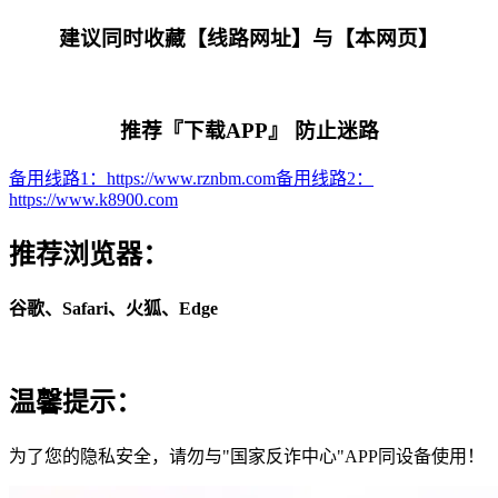
建议同时收藏【线路网址】与【本网页】
推荐『下载APP』 防止迷路
备用线路
1
：
https://www.rznbm.com
备用线路
2
：
https://www.k8900.com
推荐浏览器：
谷歌、Safari、火狐、Edge
温馨提示：
为了您的隐私安全，请勿与"国家反诈中心"APP同设备使用！