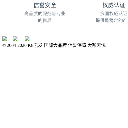
© 2004-
2026
K8凯发-国际大品牌 信誉保障 大额无忧